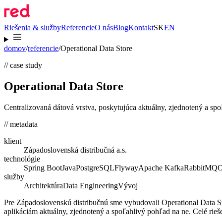
Riešenia & služby
Referencie
O nás
Blog
Kontakt
SK
EN
domov
/
referencie
/
Operational Data Store
// case study
Operational Data Store
Centralizovaná dátová vrstva, poskytujúca aktuálny, zjednotený a sp
// metadata
klient
Západoslovenská distribučná a.s.
technológie
Spring Boot
Java
PostgreSQL
Flyway
Apache Kafka
RabbitMQ
O
služby
Architektúra
Data Engineering
Vývoj
Pre Západoslovenskú distribučnú sme vybudovali Operational Data St
aplikáciám aktuálny, zjednotený a spoľahlivý pohľad na ne. Celé rieš