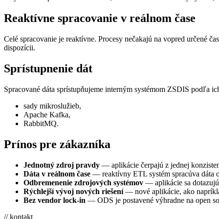
Reaktívne spracovanie v reálnom čase
Celé spracovanie je reaktívne. Procesy nečakajú na vopred určené čas
dispozícii.
Sprístupnenie dát
Spracované dáta sprístupňujeme interným systémom ZSDIS podľa ich 
sady mikroslužieb,
Apache Kafka,
RabbitMQ.
Prínos pre zákazníka
Jednotný zdroj pravdy
— aplikácie čerpajú z jednej konzisten
Dáta v reálnom čase
— reaktívny ETL systém spracúva dáta ok
Odbremenenie zdrojových systémov
— aplikácie sa dotazuj
Rýchlejší vývoj nových riešení
— nové aplikácie, ako napríkla
Bez vendor lock-in
— ODS je postavené výhradne na open sour
// kontakt