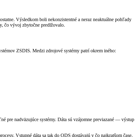
ostatne. Výsledkom boli nekonzistentné a neraz neaktuálne pohľady
y, čo vývoj zbytočne predlžovalo.
 systémov ZSDIS. Medzi zdrojové systémy patrí okrem iného:
eľné pre nadväzujúce systémy. Dáta sú vzájomne previazané — výstup
 procesy. Vstupné dáta sa tak do ODS dostávajú v čo najkratšom čase.