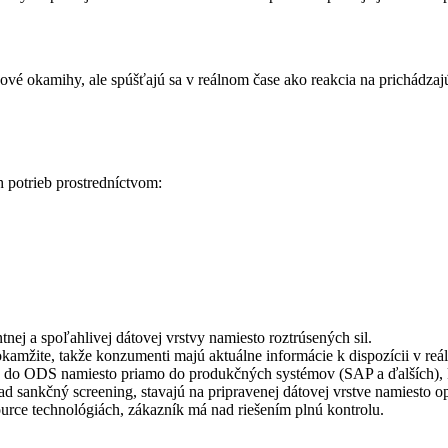
ové okamihy, ale spúšťajú sa v reálnom čase ako reakcia na prichádzaj
potrieb prostredníctvom:
tnej a spoľahlivej dátovej vrstvy namiesto roztrúsených sil.
amžite, takže konzumenti majú aktuálne informácie k dispozícii v reá
ú do ODS namiesto priamo do produkčných systémov (SAP a ďalších), k
d sankčný screening, stavajú na pripravenej dátovej vrstve namiesto o
ce technológiách, zákazník má nad riešením plnú kontrolu.