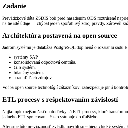
Zadanie
Prevádzkové dáta ZSDIS boli pred nasadením ODS roztrúsené naprieč 
na tie isté údaje — chýbal jeden spoľahlivý zdroj pravdy. Zároveň ka
Architektúra postavená na open source
Jadrom systému je databáza PostgreSQL doplnená o rozsiahlu sadu ET
systémy SAP,
konsolidovaná odpočtová centrála,
GIS systém,
bilančný systém,
a rad ďalších zdrojov.
Voľba open source technológií zákazníkovi zabezpečuje plnú kontrolu
ETL procesy s rešpektovaním závislostí
Najkomplexnejšou časťou dodávky sú ETL procesy, ktoré transformuj
jedného ETL spracovania často vstupuje do ďalšieho.
Aby sme túto previazanosť zvládli, navrhli sme hierarchický systém, 