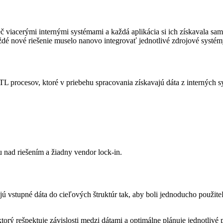
viacerými internými systémami a každá aplikácia si ich získavala sam
ždé nové riešenie muselo nanovo integrovať jednotlivé zdrojové systém
L procesov, ktoré v priebehu spracovania získavajú dáta z interných
 nad riešením a žiadny vendor lock-in.
ú vstupné dáta do cieľových štruktúr tak, aby boli jednoducho použit
ktorý rešpektuje závislosti medzi dátami a optimálne plánuje jednotlivé