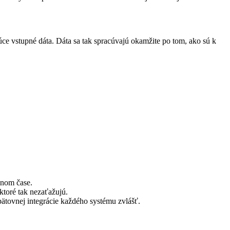
úce vstupné dáta. Dáta sa tak spracúvajú okamžite po tom, ako sú k
lnom čase.
toré tak nezaťažujú.
pätovnej integrácie každého systému zvlášť.