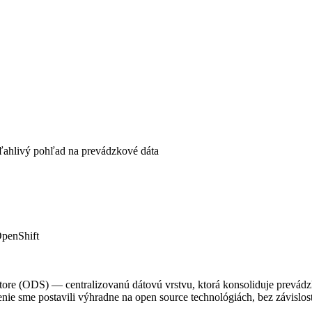
oľahlivý pohľad na prevádzkové dáta
penShift
ore (ODS) — centralizovanú dátovú vrstvu, ktorá konsoliduje prevádz
enie sme postavili výhradne na open source technológiách, bez závislos